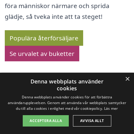
föra människor närmare och sprida
glädje, så tveka inte att ta steget!
Populära återförsäljare
Se urvalet av buketter
×
Denna webbplats använder
Köp blommor online –
cookies
se utbudet här!
Denna webbplats använder cookies för att förbättra
användarupplevelsen. Genom att använda vår webbplats samtycker
du till alla cookies i enlighet med vår cookiepolicy.
Läs mer
ACCEPTERA ALLA
AVVISA ALLT
Letar du efter sätt att
skicka blommor i