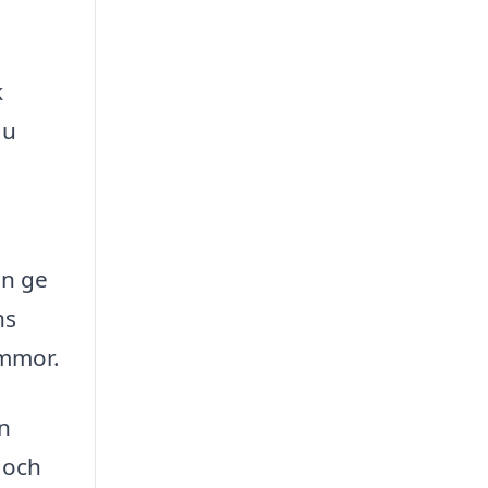
k
du
an ge
ns
ommor.
en
 och