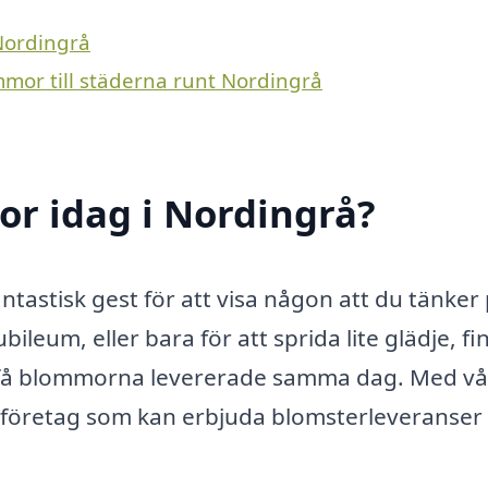
 Nordingrå
mmor till städerna runt Nordingrå
r idag i Nordingrå?
ntastisk gest för att visa någon att du tänker
leum, eller bara för att sprida lite glädje, fi
tt få blommorna levererade samma dag. Med vå
gt företag som kan erbjuda blomsterleveranser 