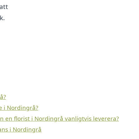
att
k.
å?
e i Nordingrå?
 en florist i Nordingrå vanligtvis leverera?
ans i Nordingrå