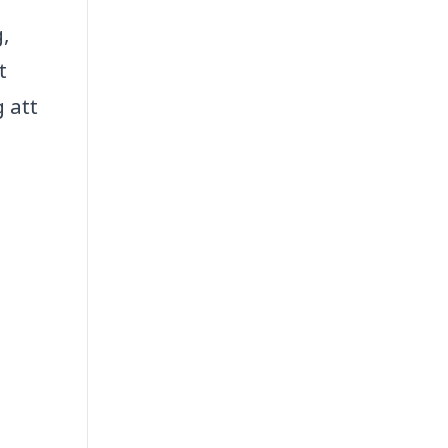
g,
t
 att