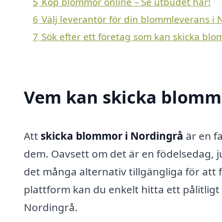
5
Köp blommor online – Se utbudet här!
6
Välj leverantör för din blommleverans i
7
Sök efter ett företag som kan skicka blo
Vem kan skicka blommo
Att
skicka blommor i Nordingrå
är en fa
dem. Oavsett om det är en födelsedag, jubi
det många alternativ tillgängliga för a
plattform kan du enkelt hitta ett pålitli
Nordingrå.