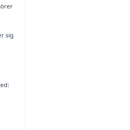
törer
r sig
med: