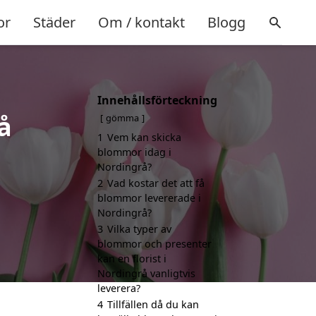
or
Städer
Om / kontakt
Blogg
Innehållsförteckning
å
gömma
1
Vem kan skicka
blommor idag i
Nordingrå?
2
Vad kostar det att få
blommor levererade i
Nordingrå?
3
Vilka typer av
blommor och presenter
kan en florist i
Nordingrå vanligtvis
leverera?
4
Tillfällen då du kan