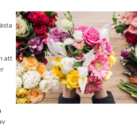
ästa
 att
er
a
av