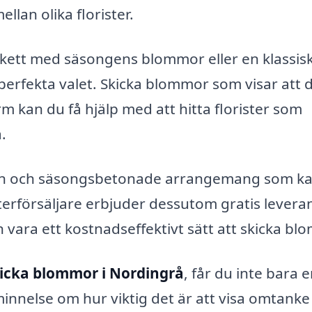
llan olika florister.
ukett med säsongens blommor eller en klassis
t perfekta valet. Skicka blommor som visar att 
m kan du få hjälp med att hitta florister som
.
nden och säsongsbetonade arrangemang som k
terförsäljare erbjuder dessutom gratis levera
an vara ett kostnadseffektivt sätt att skicka bl
icka blommor i Nordingrå
, får du inte bara 
innelse om hur viktig det är att visa omtanke