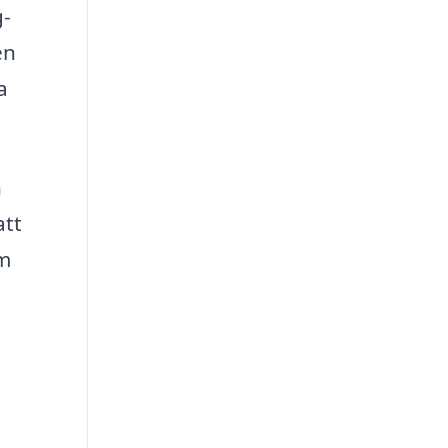
g-
en
a
n
att
om