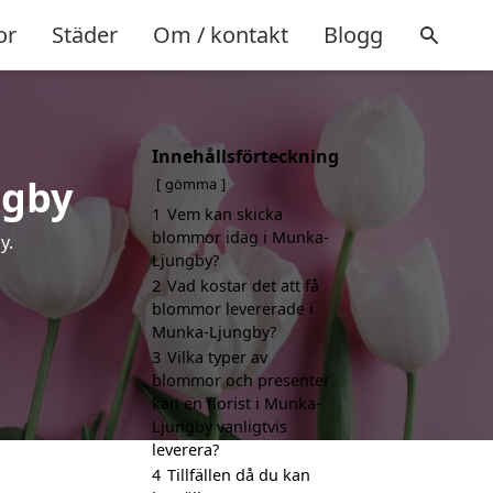
or
Städer
Om / kontakt
Blogg
Innehållsförteckning
ngby
gömma
1
Vem kan skicka
blommor idag i Munka-
y.
Ljungby?
2
Vad kostar det att få
blommor levererade i
Munka-Ljungby?
3
Vilka typer av
blommor och presenter
kan en florist i Munka-
Ljungby vanligtvis
leverera?
4
Tillfällen då du kan