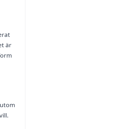
erat
et är
tform
ssutom
ill.