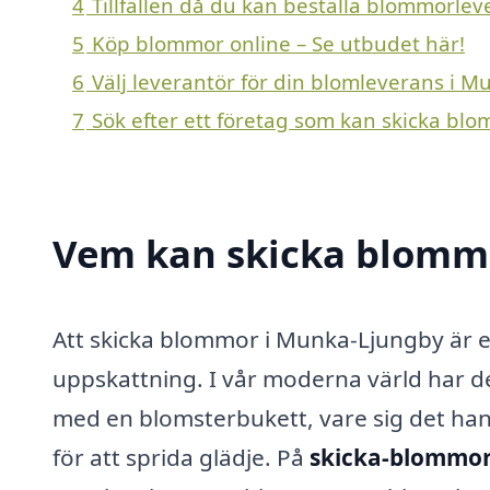
4
Tillfällen då du kan beställa blommorle
5
Köp blommor online – Se utbudet här!
6
Välj leverantör för din blomleverans i 
7
Sök efter ett företag som kan skicka bl
Vem kan skicka blomm
Att skicka blommor i Munka-Ljungby är e
uppskattning. I vår moderna värld har de
med en blomsterbukett, vare sig det hand
för att sprida glädje. På
skicka-blommo