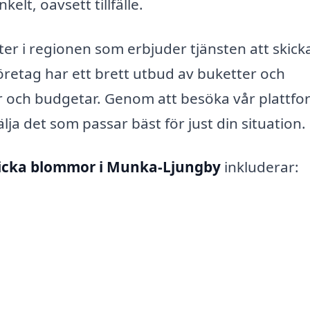
lt, oavsett tillfälle.
ster i regionen som erbjuder tjänsten att skick
etag har ett brett utbud av buketter och
 och budgetar. Genom att besöka vår plattfo
älja det som passar bäst för just din situation.
icka blommor i Munka-Ljungby
inkluderar:
n