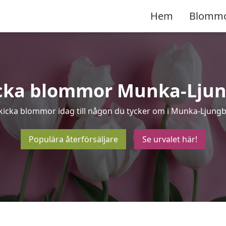
Hem
Blomm
cka blommor Munka-Lju
kicka blommor idag till någon du tycker om i Munka-Ljungb
Populära återförsäljare
Se urvalet här!