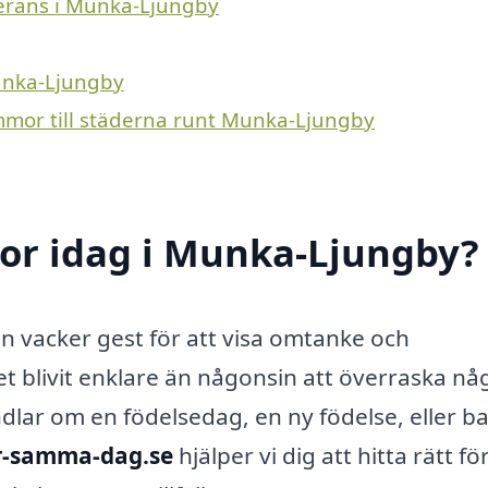
verans i Munka-Ljungby
Munka-Ljungby
ommor till städerna runt Munka-Ljungby
or idag i Munka-Ljungby?
n vacker gest för att visa omtanke och
t blivit enklare än någonsin att överraska n
lar om en födelsedag, en ny födelse, eller b
r-samma-dag.se
hjälper vi dig att hitta rätt f