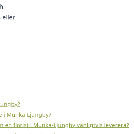
ch
 eller
jungby?
de i Munka-Ljungby?
 en florist i Munka-Ljungby vanligtvis leverera?