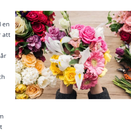
l en
 att
vår
ch
om
t