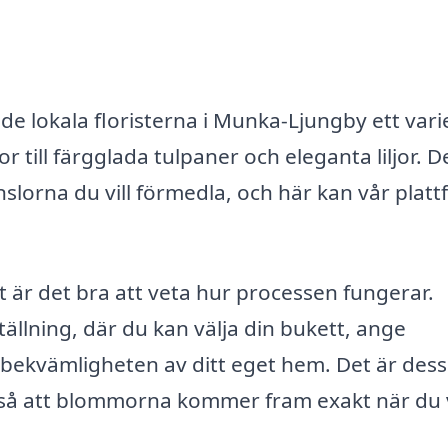
er de lokala floristerna i Munka-Ljungby ett vari
 till färgglada tulpaner och eleganta liljor. D
nslorna du vill förmedla, och här kan vår plat
 är det bra att veta hur processen fungerar.
llning, där du kan välja din bukett, ange
n bekvämligheten av ditt eget hem. Det är de
, så att blommorna kommer fram exakt när du v