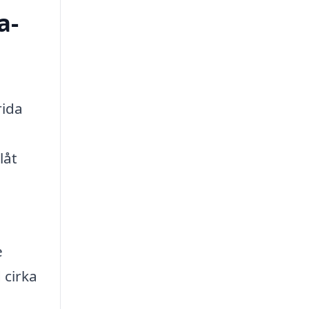
a-
rida
låt
e
 cirka