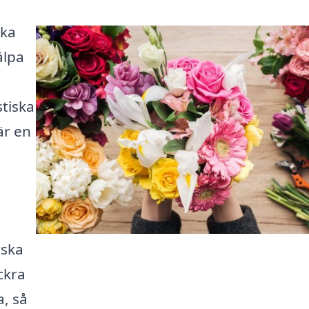
cka
älpa
tiska
är en
a
rska
ckra
a, så