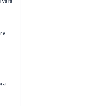
u vara
ne,
ora