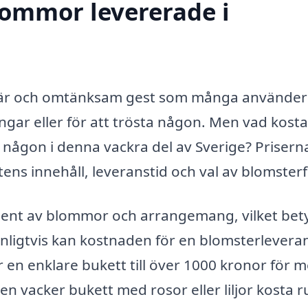
blommor levererade i
är och omtänksam gest som många använder
ngar eller för att trösta någon. Men vad kosta
l någon i denna vackra del av Sverige? Prisern
ns innehåll, leveranstid och val av blomster
iment av blommor och arrangemang, vilket bet
Vanligtvis kan kostnaden för en blomsterleveran
 en enklare bukett till över 1000 kronor för m
n vacker bukett med rosor eller liljor kosta r