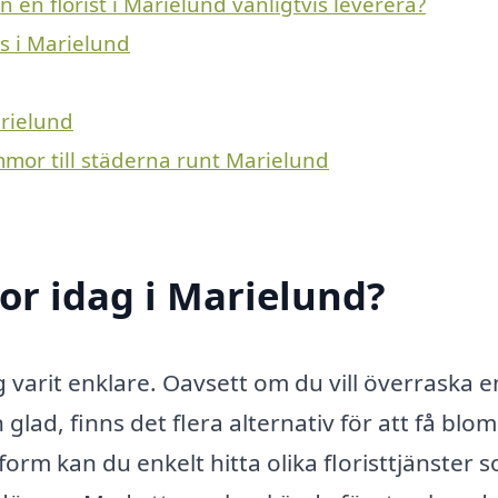
 en florist i Marielund vanligtvis leverera?
ns i Marielund
arielund
mmor till städerna runt Marielund
r idag i Marielund?
 varit enklare. Oavsett om du vill överraska e
 glad, finns det flera alternativ för att få bl
rm kan du enkelt hitta olika floristtjänster 