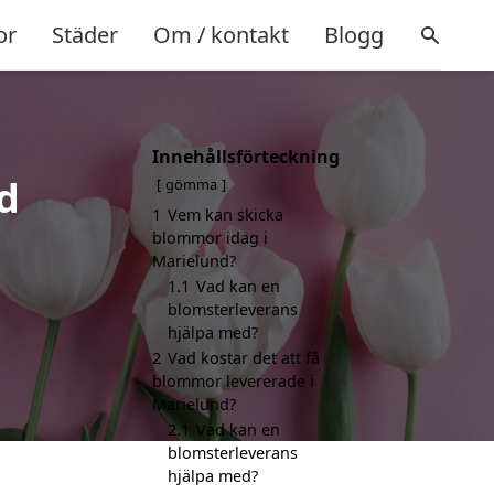
or
Städer
Om / kontakt
Blogg
Innehållsförteckning
d
gömma
1
Vem kan skicka
blommor idag i
Marielund?
1.1
Vad kan en
blomsterleverans
hjälpa med?
2
Vad kostar det att få
blommor levererade i
Marielund?
2.1
Vad kan en
blomsterleverans
hjälpa med?