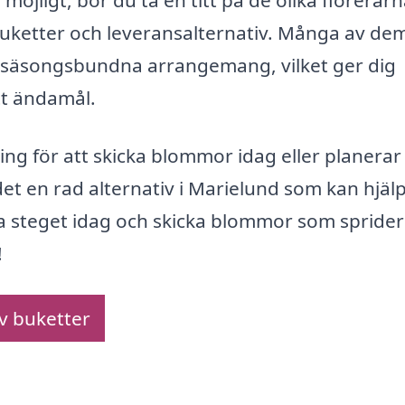
möjligt, bör du ta en titt på de olika florerar
, buketter och leveransalternativ. Många av de
r säsongsbundna arrangemang, vilket ger dig
itt ändamål.
g för att skicka blommor idag eller planerar 
et en rad alternativ i Marielund som kan hjäl
 Ta steget idag och skicka blommor som sprider
!
av buketter