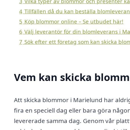
3
Vilka typer av blommor och presenter kan
4
Tillfällen då du kan beställa blomlevera
5
Köp blommor online – Se utbudet här!
6
Välj leverantör för din blomleverans i M
7
Sök efter ett företag som kan skicka blo
Vem kan skicka blommo
Att skicka blommor i Marielund har aldrig
fira en speciell dag eller bara göra någon
levererade samma dag. Genom vår plattfo