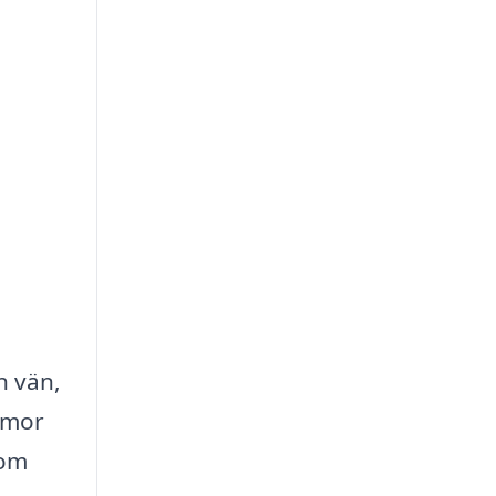
n vän,
ommor
som