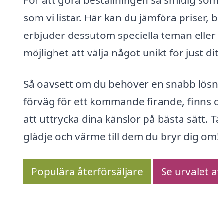
För att göra beställningen så smidig som 
som vi listar. Här kan du jämföra priser
erbjuder dessutom speciella teman elle
möjlighet att välja något unikt för just d
Så oavsett om du behöver en snabb lösnin
förväg för ett kommande firande, finns d
att uttrycka dina känslor på bästa sätt.
glädje och värme till dem du bryr dig om
Populära återförsäljare
Se urvalet 