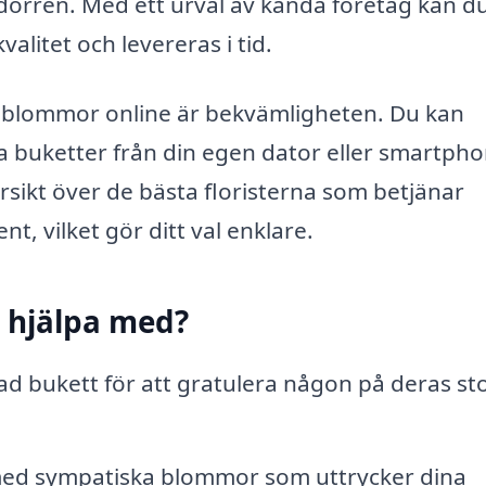
 dörren. Med ett urval av kända företag kan d
alitet och levereras i tid.
a blommor online är bekvämligheten. Du kan
a buketter från din egen dator eller smartpho
rsikt över de bästa floristerna som betjänar
, vilket gör ditt val enklare.
 hjälpa med?
ad bukett för att gratulera någon på deras st
 med sympatiska blommor som uttrycker dina