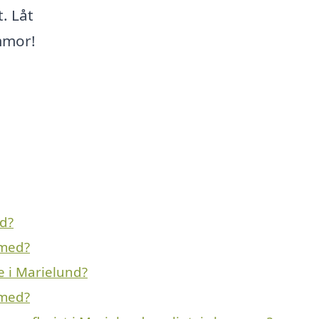
. Låt
mmor!
d?
 med?
e i Marielund?
 med?