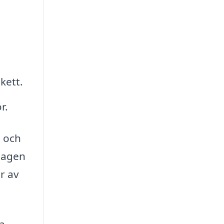
kett.
r.
, och
dagen
r av