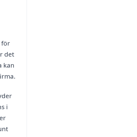
 för
r det
a kan
firma.
yder
s i
er
unt