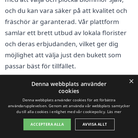
och du kan vara säker på att kvalitet och
fräschör är garanterad. Vår plattform
samlar ett brett utbud av lokala florister
och deras erbjudanden, vilket ger dig
möjlighet att välja just den bukett som
passar bäst för tillfället.
×
Denna webbplats använder
När du
beställer blommor i Lörby
, kan du
cookies
även välj mellan olika arrangemang,
Denna webbplats använder cookies för att förbättra
användarupplevelsen. Genom att använda vår webbplats samtycker
inklusive:
du till alla cookies i enlighet med vår cookiepolicy.
Läs mer
ACCEPTERA ALLA
AVVISA ALLT
Stora och färgglada buketter för