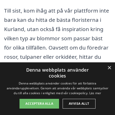
Till sist, kom ihåg att på vår plattform inte
bara kan du hitta de bästa floristerna i
Kurland, utan också få inspiration kring
vilken typ av blommor som passar bäst
för olika tillfällen. Oavsett om du föredrar
rosor, tulpaner eller orkidéer, hittar du
definitivt något som passar.
×
Denna webbplats använder
cookies
Så, nästa gång du behöver en blommig
Denna webbplats använder cookies för att förbättra
användarupplevelsen. Genom att använda vår webbplats samtycker
gest för att sprida glädje, tveka inte att
du till alla cookies i enlighet med vår cookiepolicy.
Läs mer
skicka blommor i Kurland
. Det är en
ACCEPTERA ALLA
AVVISA ALLT
enkel handling som kan ha en stort