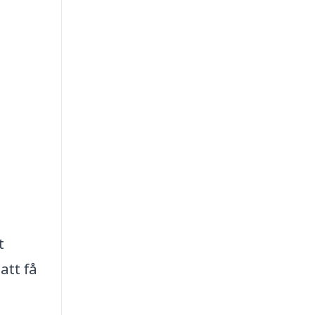
t
att få