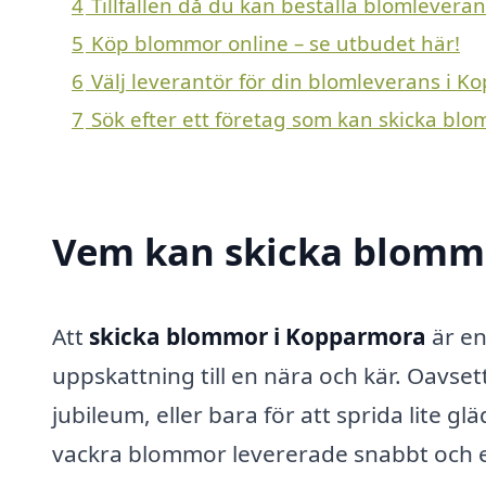
4
Tillfällen då du kan beställa blomlever
5
Köp blommor online – se utbudet här!
6
Välj leverantör för din blomleverans i 
7
Sök efter ett företag som kan skicka bl
Vem kan skicka blomm
Att
skicka blommor i Kopparmora
är en
uppskattning till en nära och kär. Oavset
jubileum, eller bara för att sprida lite glä
vackra blommor levererade snabbt och en