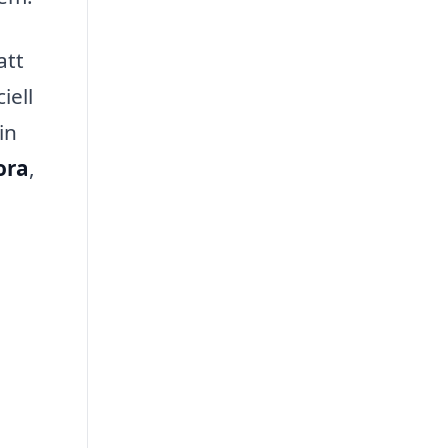
att
iell
in
ora
,