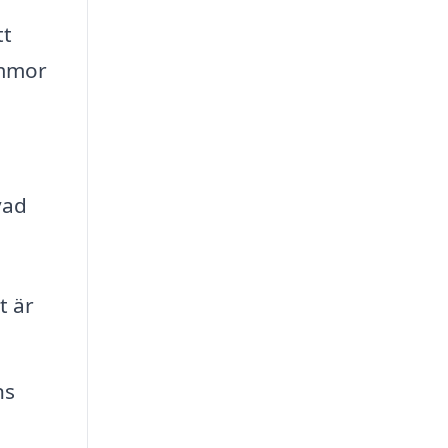
tt
ommor
vad
t är
ns