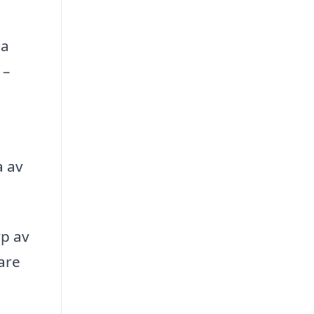
da
 –
a av
yp av
are