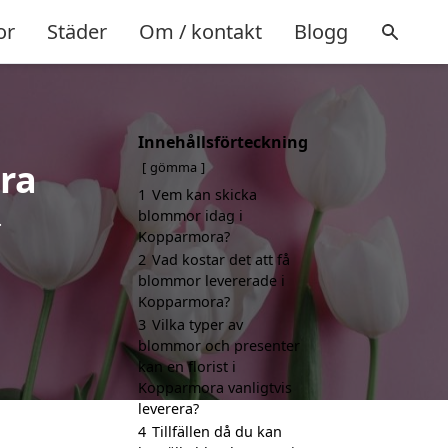
or
Städer
Om / kontakt
Blogg
Innehållsförteckning
ra
gömma
1
Vem kan skicka
blommor idag i
.
Kopparmora?
2
Vad kostar det att få
blommor levererade i
Kopparmora?
3
Vilka typer av
blommor och presenter
kan en florist i
Kopparmora vanligtvis
leverera?
4
Tillfällen då du kan