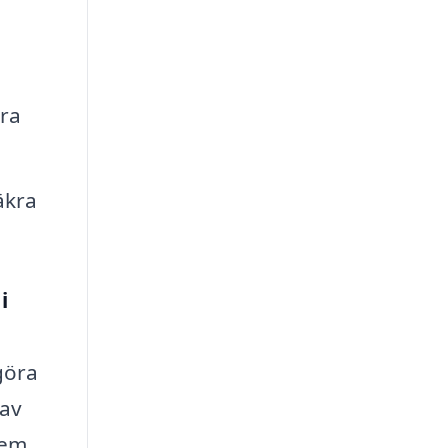
dra
äkra
i
 göra
 av
lem.