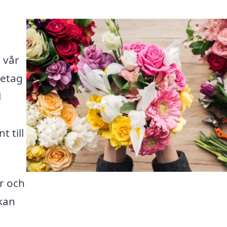
 vår
retag
l
 till
r och
kan