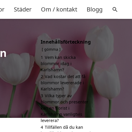
or
Städer
Om / kontakt
Blogg
Innehållsförteckning
mn
gömma
1
Vem kan skicka
blommor idag i
Karlshamn?
2
Vad kostar det att få
blommor levererade i
Karlshamn?
3
Vilka typer av
blommor och presenter
kan en florist i
Karlshamn vanligtvis
leverera?
4
Tillfällen då du kan