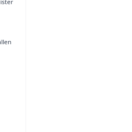
ister
ällen