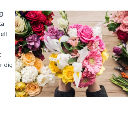
ig
ka
ell
t
r dig