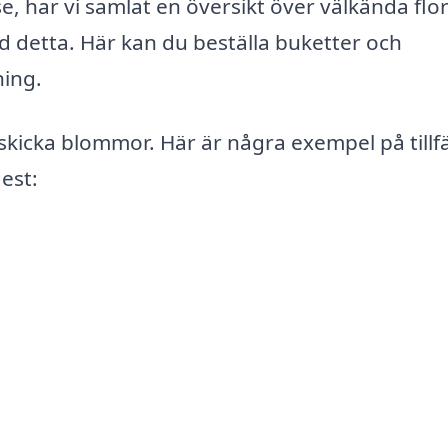
 har vi samlat en översikt över välkända flor
d detta. Här kan du beställa buketter och
ing.
a skicka blommor. Här är några exempel på tillf
est: