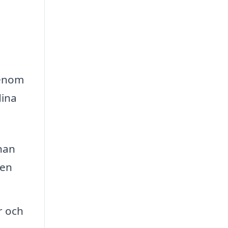
Genom
dina
nan
 en
r och