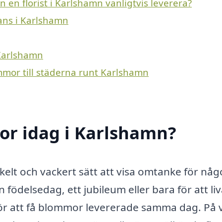
 en florist i Karlshamn vanligtvis leverera?
rans i Karlshamn
 Karlshamn
mmor till städerna runt Karlshamn
r idag i Karlshamn?
kelt och vackert sätt att visa omtanke för nå
födelsedag, ett jubileum eller bara för att li
v för att få blommor levererade samma dag. På 