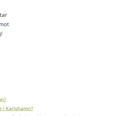
tar
 mot
g!
mn?
e i Karlshamn?