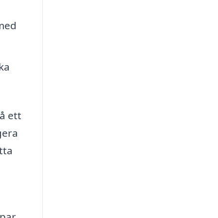
 med
cka
å ett
gera
tta
 par