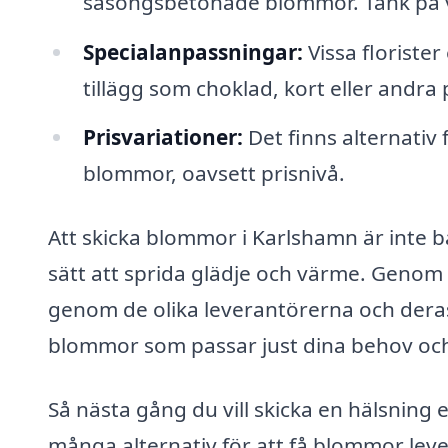
säsongsbetonade blommor. Tänk på v
Specialanpassningar:
Vissa floriste
tillägg som choklad, kort eller andra 
Prisvariationer:
Det finns alternativ f
blommor, oavsett prisnivå.
Att skicka blommor i Karlshamn är inte b
sätt att sprida glädje och värme. Genom
genom de olika leverantörerna och deras e
blommor som passar just dina behov och 
Så nästa gång du vill skicka en hälsning 
många alternativ för att få blommor leve