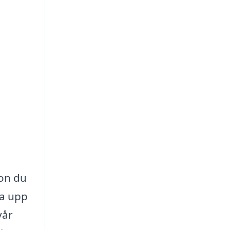
gon du
va upp
vår