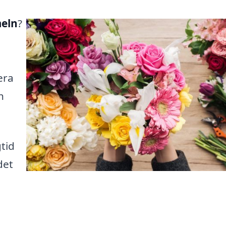
meln
?
era
h
tid
det