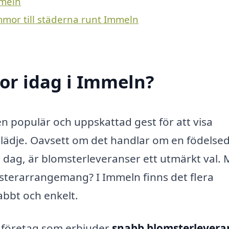
mmeln
mmor till städerna runt Immeln
r idag i Immeln?
 en populär och uppskattad gest för att visa
 glädje. Oavsett om det handlar om en födelse
ns dag, är blomsterleveranser ett utmärkt val.
msterarrangemang? I Immeln finns det flera
bbt och enkelt.
a företag som erbjuder
snabb blomsterlevera