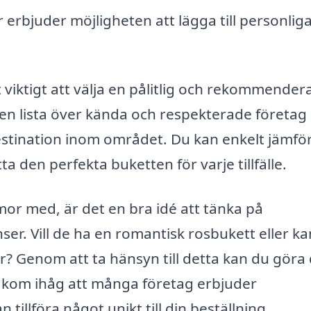
erbjuder möjligheten att lägga till personlig
t viktigt att välja en pålitlig och rekommender
en lista över kända och respekterade företa
estination inom området. Du kan enkelt jämfö
ta den perfekta buketten för varje tillfälle.
mor med, är det en bra idé att tänka på
ser. Vill de ha en romantisk rosbukett eller k
? Genom att ta hänsyn till detta kan du göra 
 kom ihåg att många företag erbjuder
llföra något unikt till din beställning.