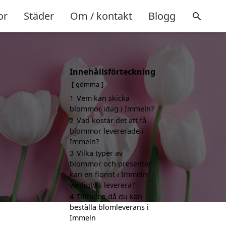
or
Städer
Om / kontakt
Blogg
Innehållsförteckning
gömma
1
Vem kan skicka
blommor idag i Immeln?
2
Vad kostar det att få
blommor levererade i
Immeln?
3
Vilka typer av
blommor och presenter
kan en florist i Immeln
vanligtvis leverera?
4
Tillfällen då du kan
beställa blomleverans i
Immeln