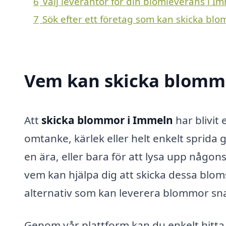
6
Välj leverantör för din blomleverans i I
7
Sök efter ett företag som kan skicka blo
Vem kan skicka blommo
Att
skicka blommor i Immeln
har blivit
omtanke, kärlek eller helt enkelt sprida
en ära, eller bara för att lysa upp någo
vem kan hjälpa dig att skicka dessa blo
alternativ som kan leverera blommor sna
Genom vår plattform kan du enkelt hitt