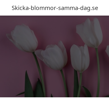
Skicka-blommor-samma-dag.se