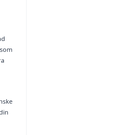
a
ad
g som
ra
anske
din