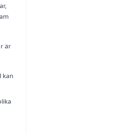
ar,
sam
r är
l kan
lika