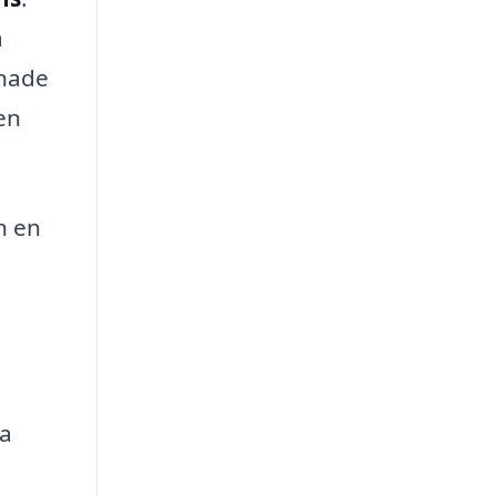
a
gnade
en
n en
ta