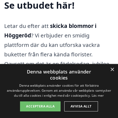
Se utbudet här!
Letar du efter att
skicka blommor i
Höggeröd
? Vi erbjuder en smidig
plattform där du kan utforska vackra
buketter från flera kända florister.
Oavsett om det är en födelsedag, jubilee
×
Denna webbplats använder
eller bara för att sprida glädje, har vi
cookies
något för varje tillfälle.
Denna webbplats använder cookies för att förbättra
användarupplevelsen. Genom att använda vår webbplats samtycker
du till alla cookies i enlighet med vår cookiepolicy.
Läs mer
Genom vår översikt kan du enkelt jämföra
ACCEPTERA ALLA
AVVISA ALLT
olika blommor och deliveryalternativ, så