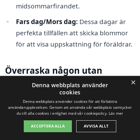
midsommarfirandet.
Fars dag/Mors dag:
Dessa dagar är
perfekta tillfällen att skicka blommor
för att visa uppskattning för föräldrar.
Överraska någon utan
×
anledning
Denna webbplats använder
cookies
Ibland är det roligaste sättet att visa
Denna webbplats använder cookies för att förbättra
användarupplevelsen. Genom att använda vår webbplats samtycker
omtanke att överraska någon helt utan
du till alla cookies i enlighet med vår cookiepolicy.
Läs mer
anledning. Att skicka blommor i Hindås
ACCEPTERA ALLA
AVVISA ALLT
bara för att göra någon glad kan vara en