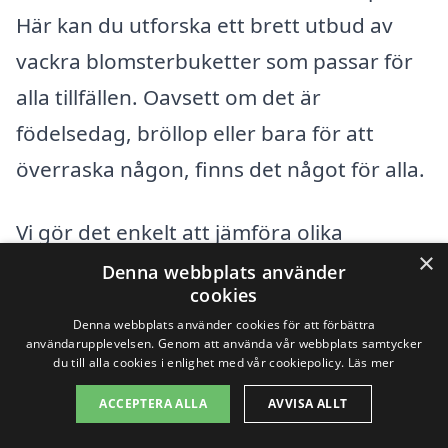
Här kan du utforska ett brett utbud av
vackra blomsterbuketter som passar för
alla tillfällen. Oavsett om det är
födelsedag, bröllop eller bara för att
överraska någon, finns det något för alla.
Vi gör det enkelt att jämföra olika
×
leverantörer och hitta den perfekta
Denna webbplats använder
cookies
buketten som kan levereras direkt till din
Denna webbplats använder cookies för att förbättra
nära och kära.
Blomsterleverans i
användarupplevelsen. Genom att använda vår webbplats samtycker
du till alla cookies i enlighet med vår cookiepolicy.
Läs mer
Havsbaden
har aldrig varit så enkelt!
ACCEPTERA ALLA
AVVISA ALLT
-41%
-40%