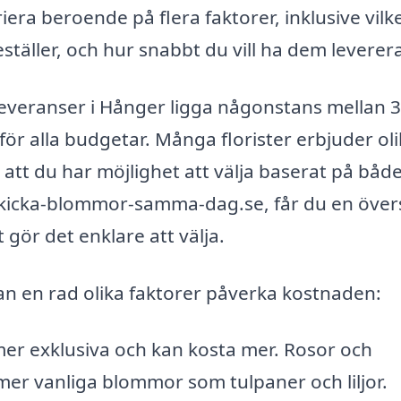
ra beroende på flera faktorer, inklusive vilk
ställer, och hur snabbt du vill ha dem leverer
rleveranser i Hånger ligga någonstans mellan 
för alla budgetar. Många florister erbjuder ol
att du har möjlighet att välja baserat på både 
skicka-blommor-samma-dag.se, får du en övers
t gör det enklare att välja.
an en rad olika faktorer påverka kostnaden:
er exklusiva och kan kosta mer. Rosor och
mer vanliga blommor som tulpaner och liljor.