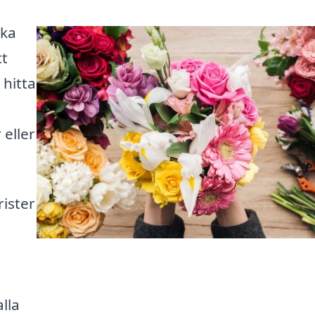
cka
tt
 hitta
a
 eller
rister
lla