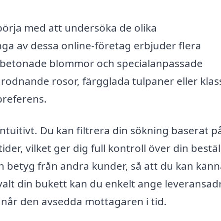
börja med att undersöka de olika
a av dessa online-företag erbjuder flera
ongsbetonade blommor och specialanpassade
rodnande rosor, färgglada tulpaner eller klas
 preferens.
ntuitivt. Du kan filtrera din sökning baserat p
der, vilket ger dig full kontroll över din bestäl
 betyg från andra kunder, så att du kan känn
har valt din bukett kan du enkelt ange leveransad
a når den avsedda mottagaren i tid.