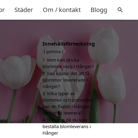
or
Städer
Om / kontakt
Blogg
Innehållsförteckning
gömma
1
Vem kan skicka
blommor idag i Hånger?
2
Vad kostar det att få
blommor levererade i
Hånger?
3
Vilka typer av
blommor och presenter
kan en florist i Hånger
vanligtvis leverera?
4
Tillfällen då du kan
beställa blomleverans i
Hånger