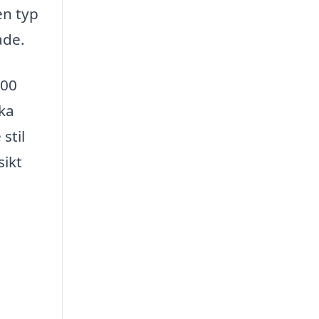
en typ
ade.
300
ika
stil
ikt