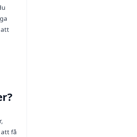
du
iga
att
er?
r,
att få