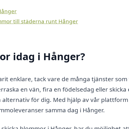
 Hånger
mmor till städerna runt Hånger
r idag i Hånger?
arit enklare, tack vare de många tjänster som 
erraska en vän, fira en födelsedag eller skicka 
lternativ för dig. Med hjälp av vår plattform
lommoleveranser samma dag i Hånger.
t skicka blommor i Hånger, har du möjlighet att