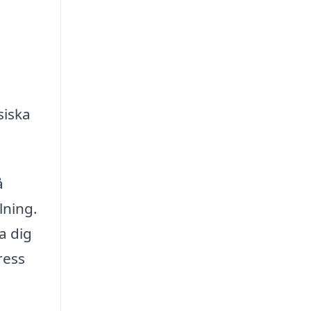
siska
å
lning.
a dig
ress