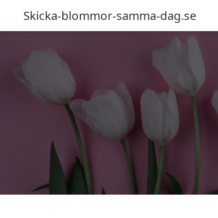
Skicka-blommor-samma-dag.se