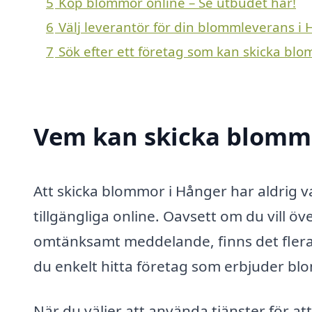
5
Köp blommor online – Se utbudet här!
6
Välj leverantör för din blommleverans i
7
Sök efter ett företag som kan skicka blo
Vem kan skicka blommo
Att skicka blommor i Hånger har aldrig v
tillgängliga online. Oavsett om du vill öv
omtänksamt meddelande, finns det flera a
du enkelt hitta företag som erbjuder b
När du väljer att använda tjänster för at