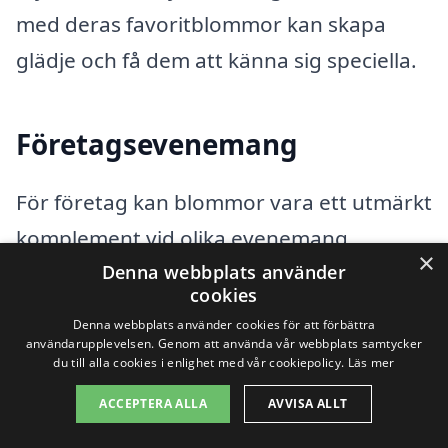
med deras favoritblommor kan skapa
glädje och få dem att känna sig speciella.
Företagsevenemang
För företag kan blommor vara ett utmärkt
komplement vid olika evenemang,
×
inklusive konferenser, öppningar eller
Denna webbplats använder
cookies
andra firanden. Att
skicka blommor i
Denna webbplats använder cookies för att förbättra
Hällingsjö
till kunder eller anställda kan
användarupplevelsen. Genom att använda vår webbplats samtycker
du till alla cookies i enlighet med vår cookiepolicy.
Läs mer
förbättra relationen och skapa en positiv
ACCEPTERA ALLA
AVVISA ALLT
atmosfär.