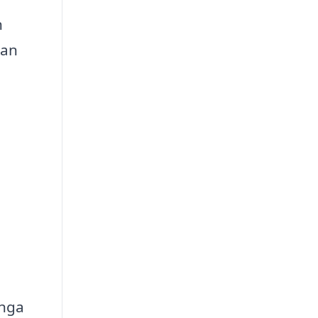
h
an
ånga