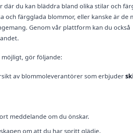
 där du kan bläddra bland olika stilar och fär
sa och färgglada blommor, eller kanske är de 
rangemang. Genom vår plattform kan du också
dandet.
 möjligt, gör följande:
versikt av blommoleverantörer som erbjuder
sk
 kort meddelande om du önskar.
tskapen om att du har spritt glädje.