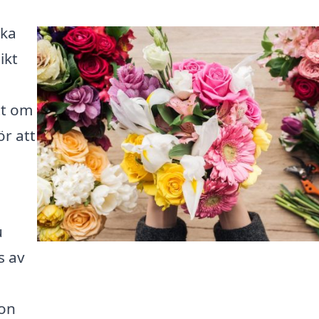
cka
ikt
tt om
ör att
u
s av
gon