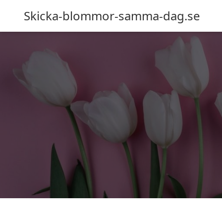
Skicka-blommor-samma-dag.se