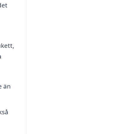
det
kett,
a
e än
kså