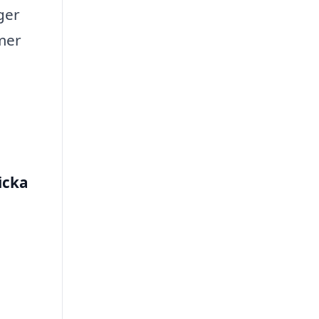
ger
mer
icka