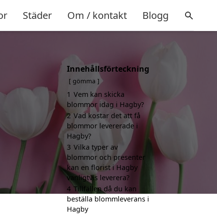
or
Städer
Om / kontakt
Blogg
Innehållsförteckning
gömma
1
Vem kan skicka
blommor idag i Hagby?
2
Vad kostar det att få
blommor levererade i
Hagby?
3
Vilka typer av
blommor och presenter
kan en florist i Hagby
vanligtvis leverera?
4
Tillfällen då du kan
beställa blommleverans i
Hagby