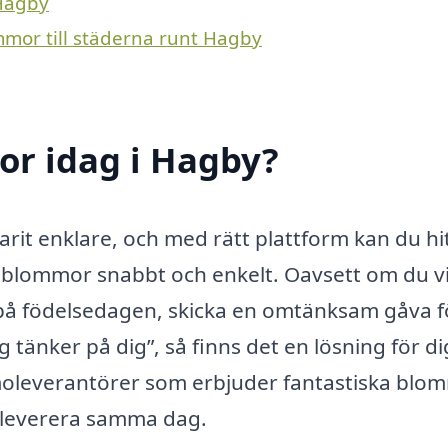
 Hagby
mmor till städerna runt Hagby
r idag i Hagby?
arit enklare, och med rätt plattform kan du hi
 blommor snabbt och enkelt. Oavsett om du vi
å födelsedagen, skicka en omtänksam gåva fö
 tänker på dig”, så finns det en lösning för di
moleverantörer som erbjuder fantastiska blo
an leverera samma dag.