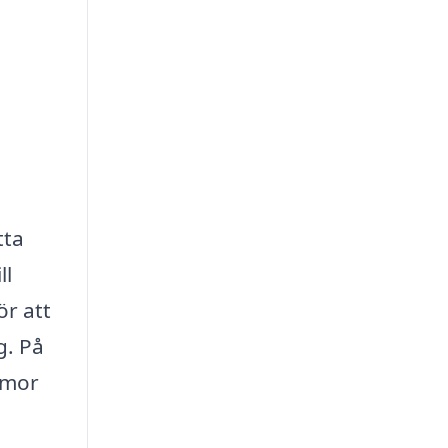
tta
ll
r att
g. På
mmor