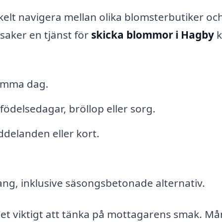
elt navigera mellan olika blomsterbutiker oc
saker en tjänst för
skicka blommor i Hagby
k
samma dag.
m födelsedagar, bröllop eller sorg.
ddelanden eller kort.
.
g, inklusive säsongsbetonade alternativ.
det viktigt att tänka på mottagarens smak. M