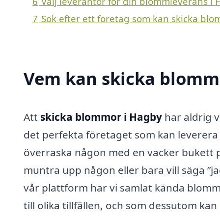
6
Välj leverantör för din blommleverans i
7
Sök efter ett företag som kan skicka blo
Vem kan skicka blommo
Att
skicka blommor i Hagby
har aldrig v
det perfekta företaget som kan leverera
överraska någon med en vacker bukett p
muntra upp någon eller bara vill säga ”jag
vår plattform har vi samlat kända blom
till olika tillfällen, och som dessutom k