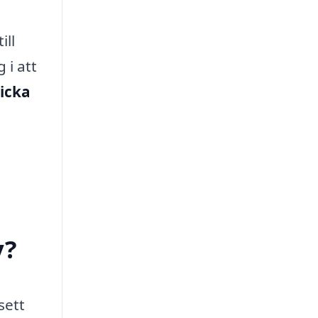
ill
 i att
icka
y?
sett