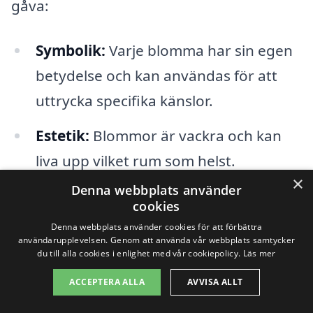
gåva:
Symbolik:
Varje blomma har sin egen
betydelse och kan användas för att
uttrycka specifika känslor.
Estetik:
Blommor är vackra och kan
liva upp vilket rum som helst.
×
Denna webbplats använder
Praktiskt:
Beställning och leverans av
cookies
blommor är enkelt och
Denna webbplats använder cookies för att förbättra
användarupplevelsen. Genom att använda vår webbplats samtycker
tidsbesparande, särskilt om du inte
du till alla cookies i enlighet med vår cookiepolicy.
Läs mer
har möjlighet att handla personligen.
ACCEPTERA ALLA
AVVISA ALLT
Överraskningseffekt:
Att få blommor