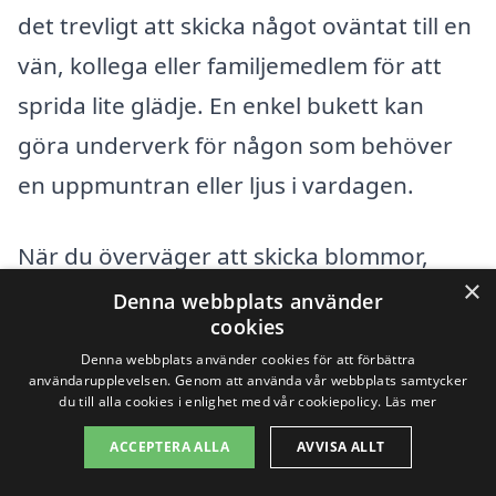
det trevligt att skicka något oväntat till en
vän, kollega eller familjemedlem för att
sprida lite glädje. En enkel bukett kan
göra underverk för någon som behöver
en uppmuntran eller ljus i vardagen.
När du överväger att skicka blommor,
×
tänk också på säsongen och
Denna webbplats använder
cookies
tillgängligheten på olika
Denna webbplats använder cookies för att förbättra
blomsterarrangemang. Oavsett om det är
användarupplevelsen. Genom att använda vår webbplats samtycker
du till alla cookies i enlighet med vår cookiepolicy.
Läs mer
vårens tulpaner, sommarens rosor,
ACCEPTERA ALLA
AVVISA ALLT
höstens kransar eller vinterns hyacinter,
finns det alltid blommor som kan göra ett