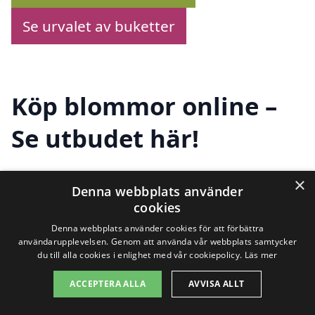
Se urvalet av buketter
Köp blommor online –
Se utbudet här!
×
Denna webbplats använder
Letar du efter att
skicka blommor i
cookies
Fredriksdal
? Vi har samlat de bästa
Denna webbplats använder cookies för att förbättra
alternativen för att underlätta din
användarupplevelsen. Genom att använda vår webbplats samtycker
du till alla cookies i enlighet med vår cookiepolicy.
Läs mer
blomsterbeställning. Oavsett om det
ACCEPTERA ALLA
AVVISA ALLT
handlar om en födelsedag, bröllop eller