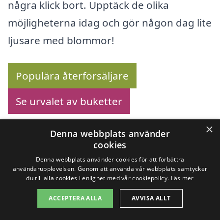
några klick bort. Upptäck de olika
möjligheterna idag och gör någon dag lite
ljusare med blommor!
Populära återförsäljare
Se urvalet av buketter
×
Denna webbplats använder
cookies
Köp blommor online –
Denna webbplats använder cookies för att förbättra
användarupplevelsen. Genom att använda vår webbplats samtycker
Se utbudet här!
du till alla cookies i enlighet med vår cookiepolicy.
Läs mer
ACCEPTERA ALLA
AVVISA ALLT
Letar du efter att
skicka blommor i