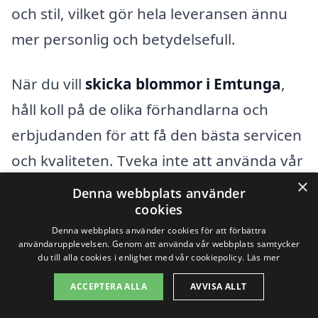
och stil, vilket gör hela leveransen ännu
mer personlig och betydelsefull.
När du vill
skicka blommor i Emtunga
,
håll koll på de olika förhandlarna och
erbjudanden för att få den bästa servicen
och kvaliteten. Tveka inte att använda vår
×
plattform för att hitta det som passar just
Denna webbplats använder
cookies
dig och dina behov. Oavsett om det är en
Denna webbplats använder cookies för att förbättra
spontan överraskning eller en noga
användarupplevelsen. Genom att använda vår webbplats samtycker
du till alla cookies i enlighet med vår cookiepolicy.
Läs mer
planerad gest, så är blommor en
underbar väg att uttrycka dina känslor.
ACCEPTERA ALLA
AVVISA ALLT