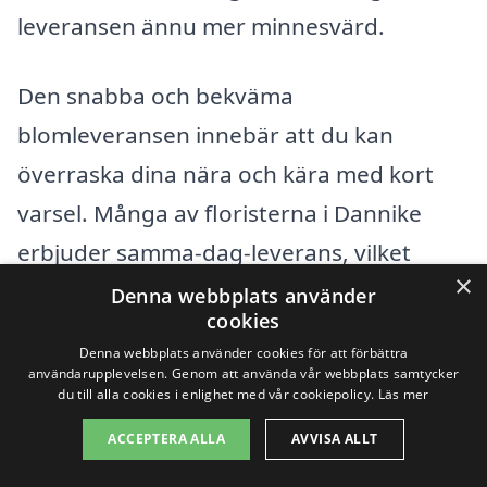
leveransen ännu mer minnesvärd.
Den snabba och bekväma
blomleveransen innebär att du kan
överraska dina nära och kära med kort
varsel. Många av floristerna i Dannike
erbjuder samma-dag-leverans, vilket
×
betyder att du kan skicka blommor direkt
Denna webbplats använder
cookies
när du tänker på det, utan att få vänta på
Denna webbplats använder cookies för att förbättra
ett bättre tillfälle. Det är en perfekt
användarupplevelsen. Genom att använda vår webbplats samtycker
du till alla cookies i enlighet med vår cookiepolicy.
Läs mer
lösning för de mer spontana, oväntade
ACCEPTERA ALLA
AVVISA ALLT
guldkornen i livet.