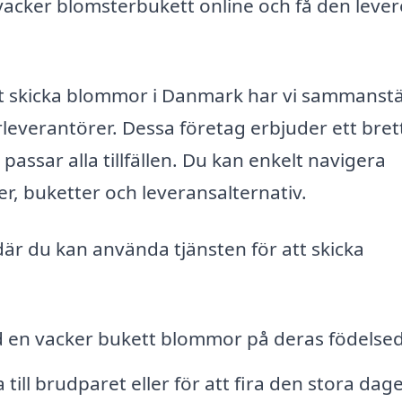
 vacker blomsterbukett online och få den leve
 att skicka blommor i Danmark har vi sammanstä
rleverantörer. Dessa företag erbjuder ett bret
ssar alla tillfällen. Du kan enkelt navigera
er, buketter och leveransalternativ.
där du kan använda tjänsten för att skicka
en vacker bukett blommor på deras födelse
ll brudparet eller för att fira den stora dag