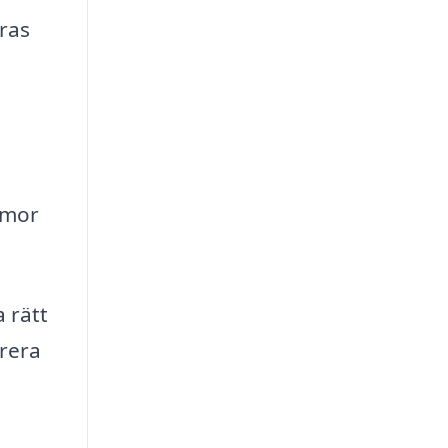
ras
mmor
 rätt
erera