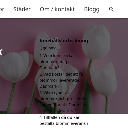
or
Städer
Om / kontakt
Blogg
Innehållsförteckning
k
gömma
1
Vem kan skicka
blommor idag i
Danmark?
2
Vad kostar det att få
blommor levererade i
Danmark?
3
Vilka typer av
blommor och presenter
kan en florist i Danmark
vanligtvis leverera?
4
Tillfällen då du kan
beställa blommleverans i