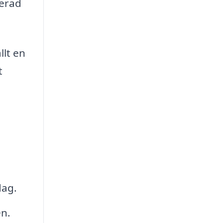
rerad
llt en
t
dag.
en.