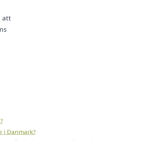
 att
ns
?
de i Danmark?