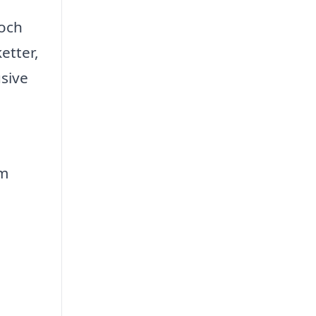
 och
etter,
usive
om