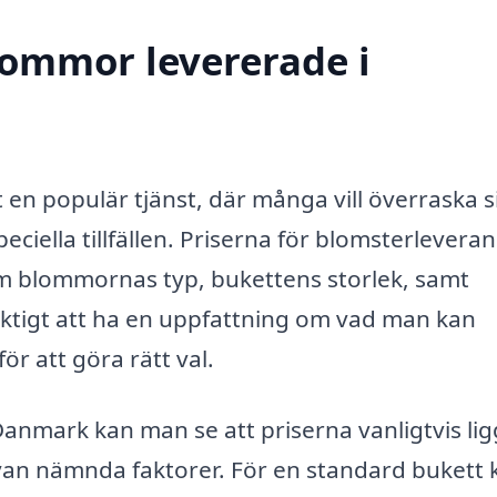
blommor levererade i
t en populär tjänst, där många vill överraska s
ciella tillfällen. Priserna för blomsterlevera
om blommornas typ, bukettens storlek, samt
viktigt att ha en uppfattning om vad man kan
r att göra rätt val.
Danmark kan man se att priserna vanligtvis li
an nämnda faktorer. För en standard bukett 