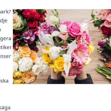
mark?
ädje
h
igera
tiker
anser
iska
 säga