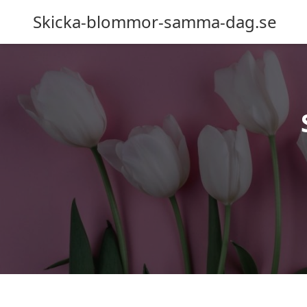
Skicka-blommor-samma-dag.se