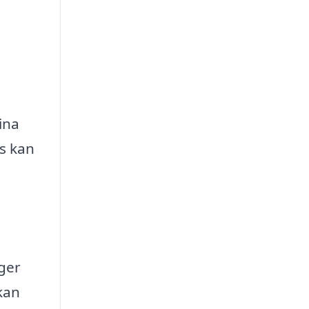
ina
ns kan
gger
kan