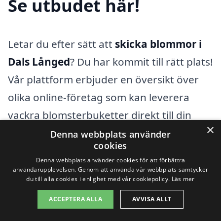
Se utbudet här!
Letar du efter sätt att
skicka blommor i
Dals Långed
? Du har kommit till rätt plats!
Vår plattform erbjuder en översikt över
olika online-företag som kan leverera
vackra blomsterbuketter direkt till din
×
dörr.
Denna webbplats använder
cookies
Denna webbplats använder cookies för att förbättra
Oavsett om du vill överraska någon
användarupplevelsen. Genom att använda vår webbplats samtycker
du till alla cookies i enlighet med vår cookiepolicy.
Läs mer
speciell eller fira en särskild anledning,
finns det ett brett utbud av blommor att
ACCEPTERA ALLA
AVVISA ALLT
välja mellan. Utforska våra