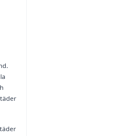
nd.
la
ch
städer
städer