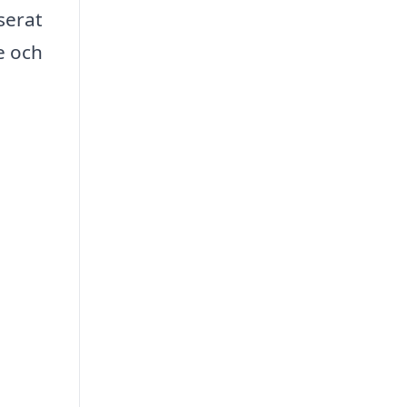
serat
je och