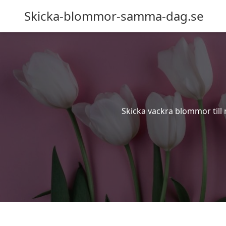
Skicka-blommor-samma-dag.se
Skicka vackra blommor till n