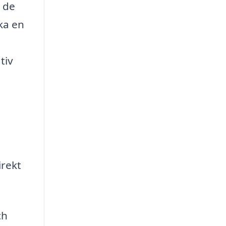
r de
ka en
tiv
irekt
ch