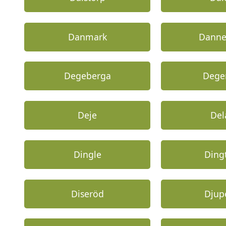
Danmark
Dann
Degeberga
Dege
Deje
Del
Dingle
Ding
Diseröd
Djup