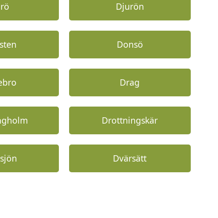
urö
Djurön
sten
Donsö
ebro
Drag
ingholm
Drottningskär
sjön
Dvärsätt