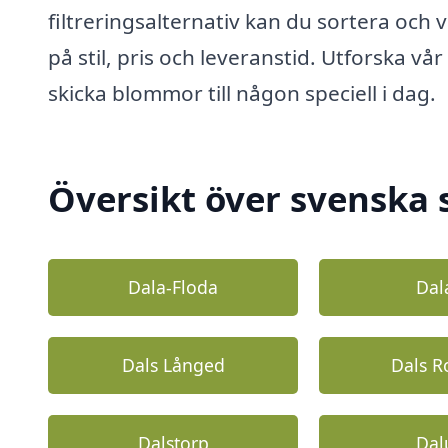
filtreringsalternativ kan du sortera och v
på stil, pris och leveranstid. Utforska vår
skicka blommor till någon speciell i dag.
Översikt över svenska 
Dala-Floda
Dal
Dals Långed
Dals R
Dalstorp
Da