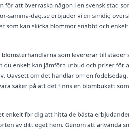
n för att överraska någon i en svensk stad s
or-samma-dag.se erbjuder vi en smidig övers
rer som kan skicka blommor snabbt och enkelt t
a blomsterhandlarna som levererar till städer
 du enkelt kan jämföra utbud och priser för a
hov. Oavsett om det handlar om en födelsedag,
 du vara säker på att det finns en blombukett som
et enkelt för dig att hitta de bästa erbjudand
forten av ditt eget hem. Genom att använda s