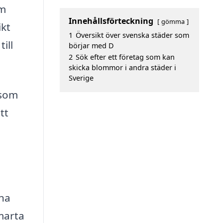
om
Innehållsförteckning
gömma
ikt
1
Översikt över svenska städer som
ill
börjar med D
2
Sök efter ett företag som kan
skicka blommor i andra städer i
Sverige
 som
tt
ena
marta