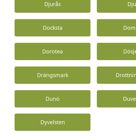
Djurås
Dj
Docksta
Dom
Dorotea
Dösj
Drängsmark
Drottn
Dunö
Duve
Dyvelsten