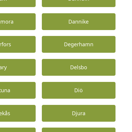
emora
Dannike
rfors
Degerhamn
ary
Delsbo
tuna
Diö
ekås
Djura