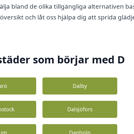
älja bland de olika tillgängliga alternativen ba
 översikt och låt oss hjälpa dig att sprida gläd
städer som börjar med D
arö
Dalby
ostock
Dalsjöfors
lum
Danholn