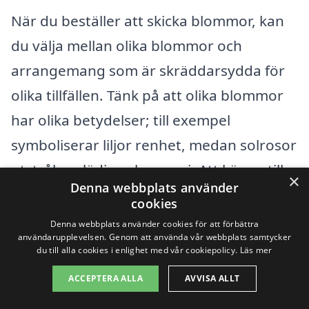
När du beställer att skicka blommor, kan
du välja mellan olika blommor och
arrangemang som är skräddarsydda för
olika tillfällen. Tänk på att olika blommor
har olika betydelser; till exempel
symboliserar liljor renhet, medan solrosor
utstrålar glädje och energi. Att känna till
×
Denna webbplats använder
dessa detaljer kan hjälpa dig att göra ett
cookies
mer personligt val.
Denna webbplats använder cookies för att förbättra
användarupplevelsen. Genom att använda vår webbplats samtycker
du till alla cookies i enlighet med vår cookiepolicy.
Läs mer
Det är enkelt att navigera på vår
ACCEPTERA ALLA
AVVISA ALLT
plattform och hitta rätt florist som kan