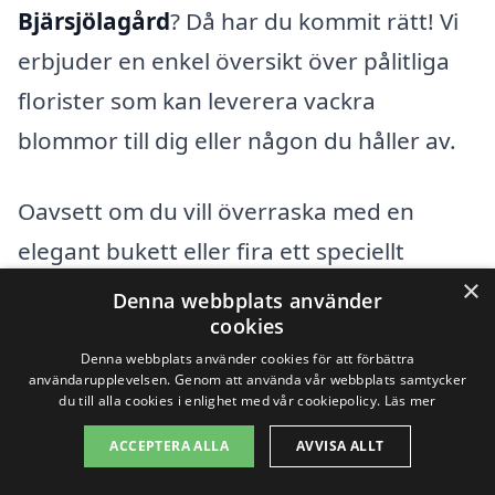
Bjärsjölagård
? Då har du kommit rätt! Vi
erbjuder en enkel översikt över pålitliga
florister som kan leverera vackra
blommor till dig eller någon du håller av.
Oavsett om du vill överraska med en
elegant bukett eller fira ett speciellt
×
tillfälle, finns det många alternativ att
Denna webbplats använder
cookies
välja mellan. Utforska vårt utbud av
Denna webbplats använder cookies för att förbättra
blommor och beställ enkelt online genom
användarupplevelsen. Genom att använda vår webbplats samtycker
du till alla cookies i enlighet med vår cookiepolicy.
Läs mer
våra rekommenderade återförsäljare.
ACCEPTERA ALLA
AVVISA ALLT
-41%
-40%