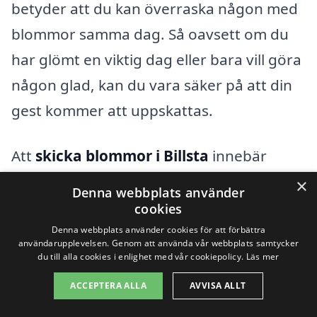
betyder att du kan överraska någon med
blommor samma dag. Så oavsett om du
har glömt en viktig dag eller bara vill göra
någon glad, kan du vara säker på att din
gest kommer att uppskattas.
Att
skicka blommor i Billsta
innebär
också att du stödjer lokala företag.
×
Denna webbplats använder
Genom att välja en lokal florist får du inte
cookies
bara kvalitet och fräschör, utan du bidrar
Denna webbplats använder cookies för att förbättra
användarupplevelsen. Genom att använda vår webbplats samtycker
också till den lokala ekonomin. Många
du till alla cookies i enlighet med vår cookiepolicy.
Läs mer
florister erbjuder även anpassade
ACCEPTERA ALLA
AVVISA ALLT
alternativ, så att du kan skräddarsy