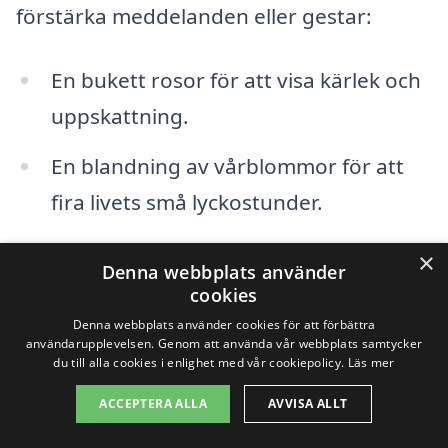
förstärka meddelanden eller gestar:
En bukett rosor för att visa kärlek och
uppskattning.
En blandning av vårblommor för att
fira livets små lyckostunder.
En krans av blommor för att hedra en
×
Denna webbplats använder
bortgången vän eller släkting.
cookies
Denna webbplats använder cookies för att förbättra
Färgglada tulpaner för att välkomna
användarupplevelsen. Genom att använda vår webbplats samtycker
du till alla cookies i enlighet med vår cookiepolicy.
Läs mer
våren.
ACCEPTERA ALLA
AVVISA ALLT
Det finns mycket att vinna på att använda