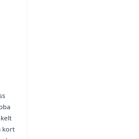
ss
abba
kelt
 kort