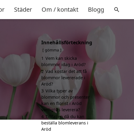
or
Städer
Om / kontakt
Blogg
Innehållsförteckning
gömma
1
Vem kan skicka
blommor idag i Aröd?
2
Vad kostar det att få
blommor levererade i
Aröd?
3
Vilka typer av
blommor och presenter
kan en florist i Aröd
vanligtvis leverera?
4
Tillfällen då du kan
beställa blomleverans i
Aröd