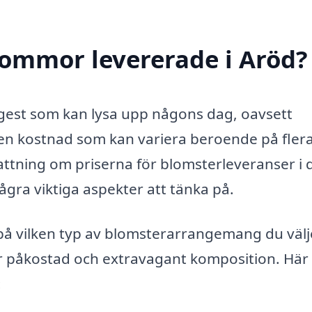
blommor levererade i Aröd?
gest som kan lysa upp någons dag, oavsett
n kostnad som kan variera beroende på fler
pfattning om priserna för blomsterleveranser i
gra viktiga aspekter att tänka på.
 på vilken typ av blomsterarrangemang du välj
r påkostad och extravagant komposition. Här
: