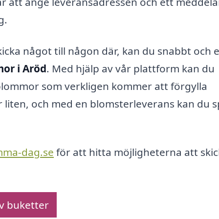
a är att ange leveransadressen och ett meddel
g.
skicka något till någon där, kan du snabbt och 
or i Aröd
. Med hjälp av vår plattform kan du
a blommor som verkligen kommer att förgylla
 liten, och med en blomsterleverans kan du s
mma-dag.se
för att hitta möjligheterna att ski
av buketter