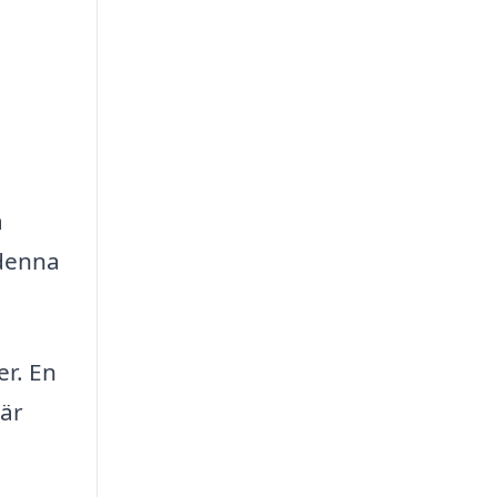
a
 denna
er. En
 är