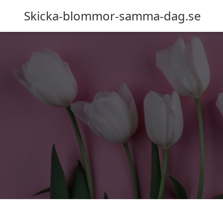
Skicka-blommor-samma-dag.se