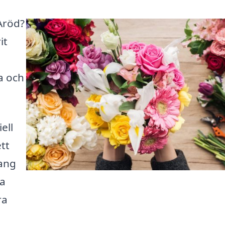
 Aröd?
it
a och
ell
ett
ang
ka
ra