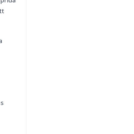
tt
a
ns