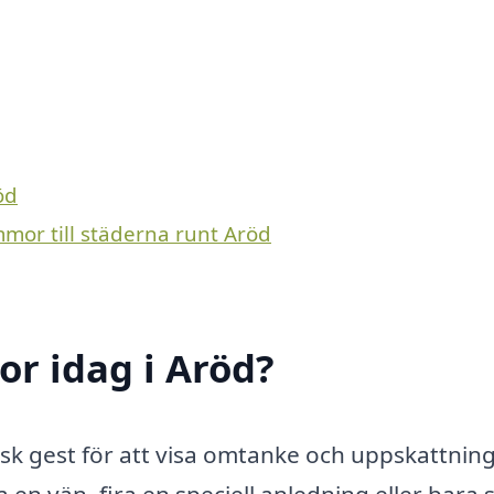
öd
mmor till städerna runt Aröd
r idag i Aröd?
isk gest för att visa omtanke och uppskattning
en vän, fira en speciell anledning eller bara 