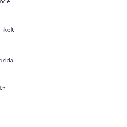
ande
enkelt
prida
cka