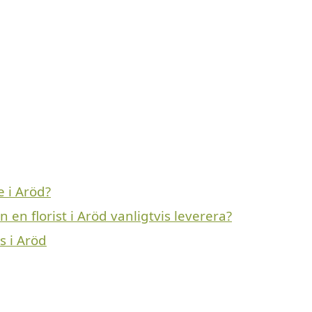
e i Aröd?
en florist i Aröd vanligtvis leverera?
s i Aröd