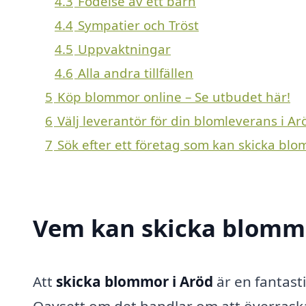
4.3
Födelse av ett barn
4.4
Sympatier och Tröst
4.5
Uppvaktningar
4.6
Alla andra tillfällen
5
Köp blommor online – Se utbudet här!
6
Välj leverantör för din blomleverans i Ar
7
Sök efter ett företag som kan skicka blo
Vem kan skicka blommo
Att
skicka blommor i Aröd
är en fantast
Oavsett om det handlar om att överraska 