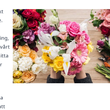
kt
e.
ing,
 vårt
itta
r
ta
tt