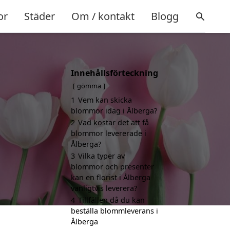
or
Städer
Om / kontakt
Blogg
Innehållsförteckning
gömma
1
Vem kan skicka
blommor idag i Ålberga?
2
Vad kostar det att få
blommor levererade i
Ålberga?
3
Vilka typer av
blommor och presenter
kan en florist i Ålberga
vanligtvis leverera?
4
Tillfällen då du kan
beställa blommleverans i
Ålberga