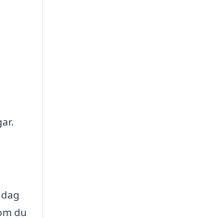
ar.
 dag
 om du