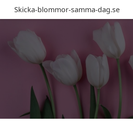
Skicka-blommor-samma-dag.se