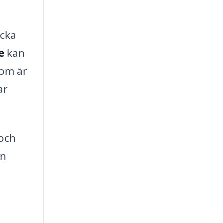
icka
e
kan
som är
ar
 och
ån