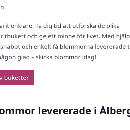
on.
rit enklare. Ta dig tid att utforska de olika
ritbukett och ge ett minne för livet. Med hjälp
snabbt och enkelt få blommorna levererade ti
 någon glad – skicka blommor idag!
av buketter
blommor levererade i Ålber