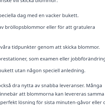
anske vill skicka blommor:
peciella dag med en vacker bukett.
 bröllopsblommor eller för att gratulera
svåra tidpunkter genom att skicka blommor.
prestationer, som examen eller jobbförändring
ukett utan någon speciell anledning.
 också dra nytta av snabba leveranser. Många
et innebär att blommorna kan levereras samma
n perfekt lösning för sista minuten-gåvor eller