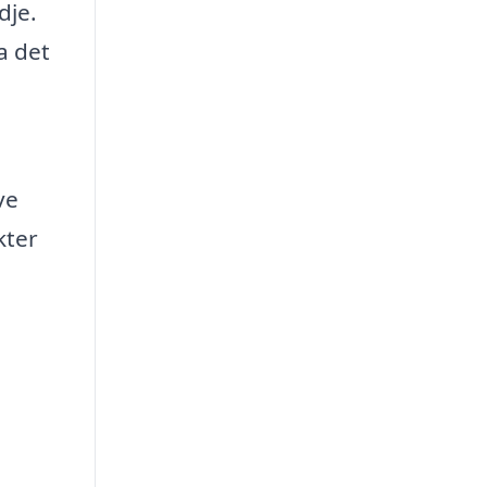
dje.
a det
ve
kter