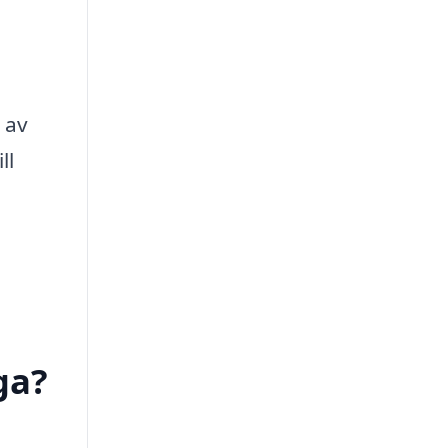
 av
ll
ga?