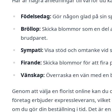
Här är några anledningar till varför du k
Födelsedag:
Gör någon glad på sin s
Bröllop:
Skicka blommor som en del av
brudparet.
Sympati:
Visa stöd och omtanke vid 
Firande:
Skicka blommor för att fira 
Vänskap:
Överraska en vän med en b
Genom att välja en florist online kan du
företag erbjuder expressleverans, vilk
om du gör din beställning i tid. Det är e