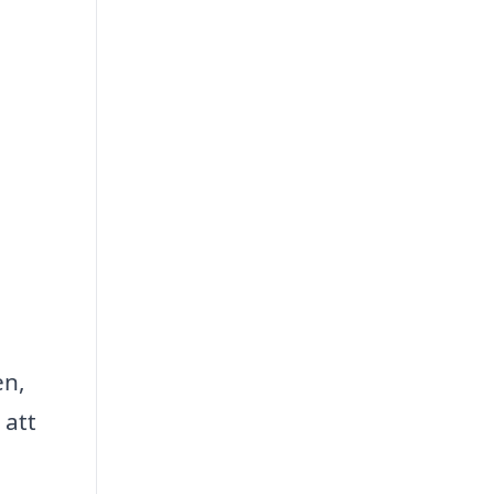
en,
 att